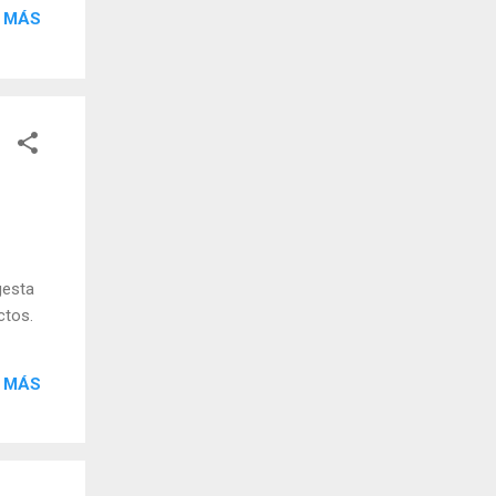
 MÁS
gesta
ctos.
 MÁS