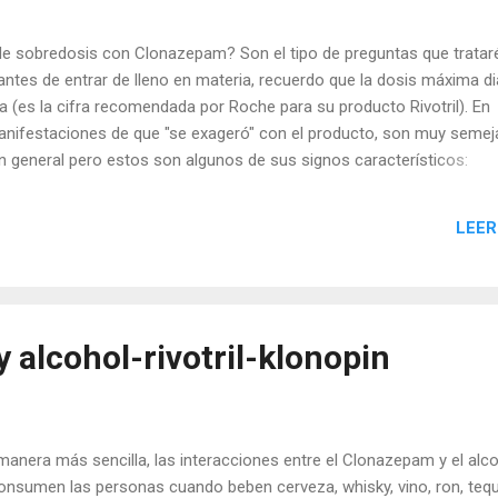
e sobredosis con Clonazepam? Son el tipo de preguntas que tratar
 antes de entrar de lleno en materia, recuerdo que la dosis máxima di
 (es la cifra recomendada por Roche para su producto Rivotril). En
anifestaciones de que "se exageró" con el producto, son muy semej
n general pero estos son algunos de sus signos característicos:
ara permanecer despierto) Confusión mental Náuseas (malestar con
unciones motrices deterioradas como puede ser alteración de los ref
LEER
, alteración del equilibrio, mareo. Depresión respiratoria Hipotensión
ma (que puede durar varias horas) También puede incluir adormecimie
ad muscular y desmayo. En el caso de pacientes de edad avanzada, el 
 alcohol-rivotril-klonopin
manera más sencilla, las interacciones entre el Clonazepam y el alc
consumen las personas cuando beben cerveza, whisky, vino, ron, tequi