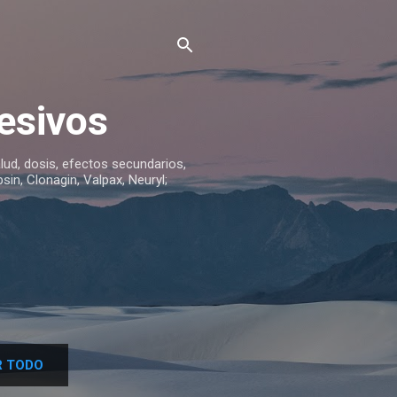
esivos
lud, dosis, efectos secundarios,
sin, Clonagin, Valpax, Neuryl;
 TODO