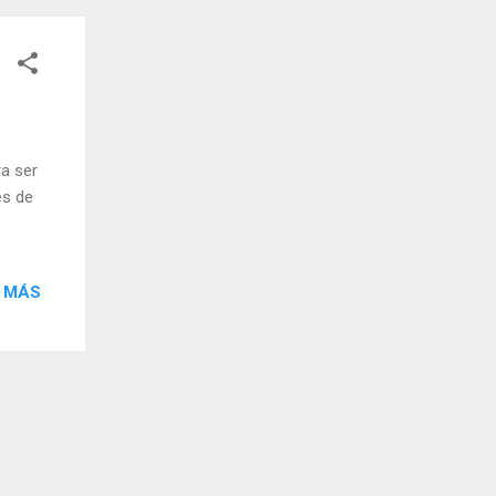
a ser
es de
 MÁS