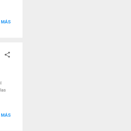
 MÁS
l
las
 MÁS