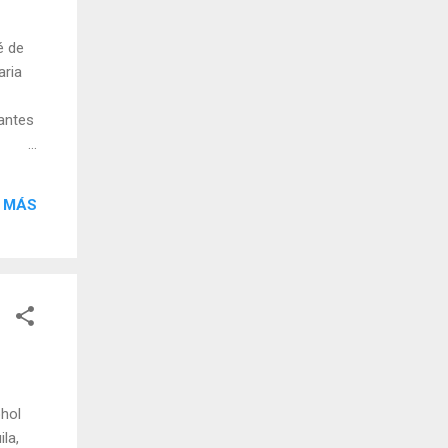
é de
aria
antes
 ganas
lejos,
 MÁS
nto
...
ohol
la,