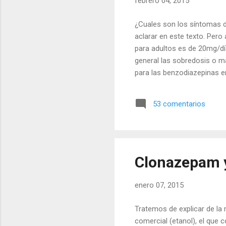
febrero 04, 2015
¿Cuales son los síntomas d
aclarar en este texto. Pero
para adultos es de 20mg/día
general las sobredosis o m
para las benzodiazepinas e
Somnolencia (dificultad p
involuntarias de vomitar) F
53 comentarios
deterioro de la coordinación
(presión arterial baja) Co
intenso, confusión, debilid
Clonazepam y
enero 07, 2015
Tratemos de explicar de la 
comercial (etanol), el que 