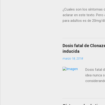
¿Cuales son los síntomas d
aclarar en este texto. Pero
para adultos es de 20mg/día
general las sobredosis o m
para las benzodiazepinas e
Somnolencia (dificultad p
involuntarias de vomitar) F
Dosis fatal de Clonaze
deterioro de la coordinación
inducida
(presión arterial baja) Co
marzo 18, 2018
intenso, confusión, debilid
Dosis fatal d
idea nunca s
considerando
contar un po