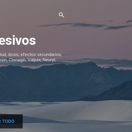
esivos
lud, dosis, efectos secundarios,
sin, Clonagin, Valpax, Neuryl;
 TODO