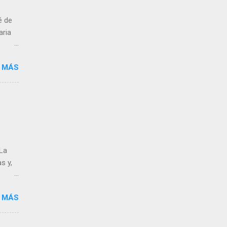
é de
aria
antes
 MÁS
 ganas
lejos,
nto
...
 La
s y,
 MÁS