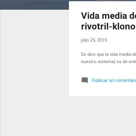
t
Vida media d
r
a
rivotril-klon
d
a
julio 25, 2015
s
Se dice que la vida media d
nuestro sistema) es de entr
Publicar un comentar