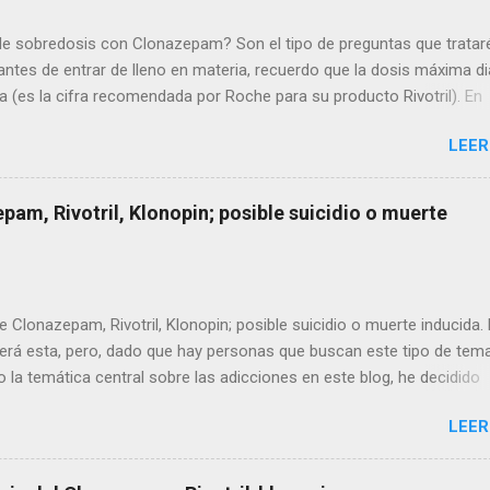
e sobredosis con Clonazepam? Son el tipo de preguntas que tratar
 antes de entrar de lleno en materia, recuerdo que la dosis máxima di
 (es la cifra recomendada por Roche para su producto Rivotril). En
anifestaciones de que "se exageró" con el producto, son muy semej
LEER
n general pero estos son algunos de sus signos característicos:
ara permanecer despierto) Confusión mental Náuseas (malestar con
unciones motrices deterioradas como puede ser alteración de los ref
pam, Rivotril, Klonopin; posible suicidio o muerte
, alteración del equilibrio, mareo. Depresión respiratoria Hipotensión
ma (que puede durar varias horas) También puede incluir adormecimie
ad muscular y desmayo. En el caso de pacientes de edad avanzada, el 
e Clonazepam, Rivotril, Klonopin; posible suicidio o muerte inducida.
erá esta, pero, dado que hay personas que buscan este tipo de tema
 la temática central sobre las adicciones en este blog, he decidido
co al respecto, con toda la objetividad posible.
LEER