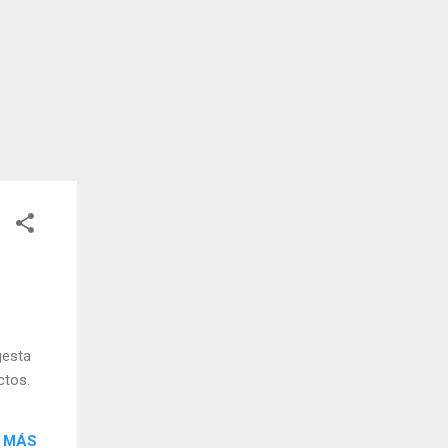
gesta
ctos.
 MÁS